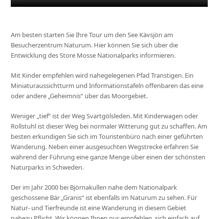
Am besten starten Sie Ihre Tour um den See Kävsjön am
Besucherzentrum Naturum. Hier können Sie sich über die
Entwicklung des Store Mosse Nationalparks informieren.
Mit Kinder empfehlen wird nahegelegenen Pfad Transtigen. Ein
Miniaturaussichtturm und Informationstafeln offenbaren das eine
oder andere „Geheimnis“ über das Moorgebiet.
Weniger „tief“ ist der Weg Svartgölsleden. Mit Kinderwagen oder
Rollstuhl ist dieser Weg bei normaler Witterung gut zu schaffen. Am
besten erkundigen Sie sich im Touristenbüro nach einer geführten
Wanderung. Neben einer ausgesuchten Wegstrecke erfahren Sie
während der Führung eine ganze Menge über einen der schönsten
Naturparks in Schweden.
Der im Jahr 2000 bei Björnakullen nahe dem Nationalpark
geschossene Bär „Granis“ ist ebenfalls im Naturum zu sehen. Für
Natur- und Tierfreunde ist eine Wanderung in diesem Gebiet
nahezu Pflicht. Wir können Ihnen nur empfehlen, sich einfach auf