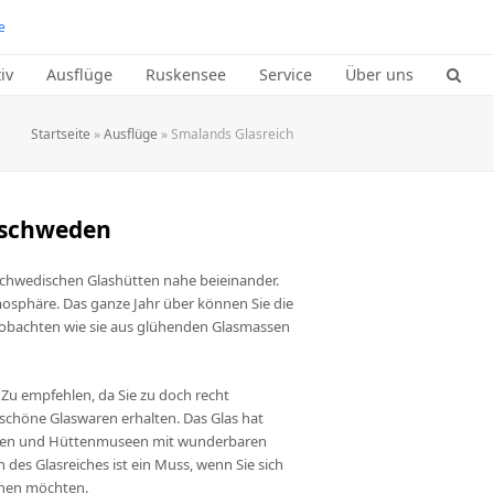
e
iv
Ausflüge
Ruskensee
Service
Über uns
Startseite
»
Ausflüge
»
Smalands Glasreich
üdschweden
 schwedischen Glashütten nahe beieinander.
tmosphäre. Das ganze Jahr über können Sie die
eobachten wie sie aus glühenden Glasmassen
 Zu empfehlen, da Sie zu doch recht
 schöne Glaswaren erhalten. Das Glas hat
ungen und Hüttenmuseen mit wunderbaren
es Glasreiches ist ein Muss, wenn Sie sich
sehen möchten.