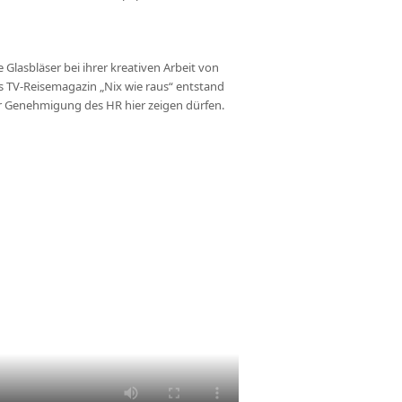
 Glasbläser bei ihrer kreativen Arbeit von
s TV-Reisemagazin „Nix wie raus“ entstand
er Genehmigung des HR hier zeigen dürfen.