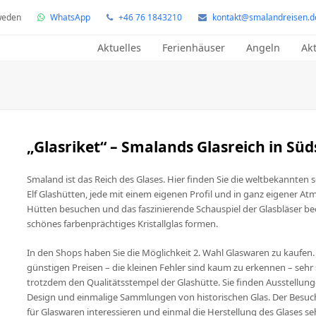
hweden
WhatsApp
+46 76 1843210
kontakt@smalandreisen.d
Aktuelles
Ferienhäuser
Angeln
Akt
„Glasriket“ – Smalands Glasreich in S
Smaland ist das Reich des Glases. Hier finden Sie die weltbekannten
Elf Glashütten, jede mit einem eigenen Profil und in ganz eigener A
Hütten besuchen und das faszinierende Schauspiel der Glasbläser b
schönes farbenprächtiges Kristallglas formen.
In den Shops haben Sie die Möglichkeit 2. Wahl Glaswaren zu kaufen.
günstigen Preisen – die kleinen Fehler sind kaum zu erkennen – sehr
trotzdem den Qualitätsstempel der Glashütte. Sie finden Ausstell
Design und einmalige Sammlungen von historischen Glas. Der Besuch d
für Glaswaren interessieren und einmal die Herstellung des Glases 