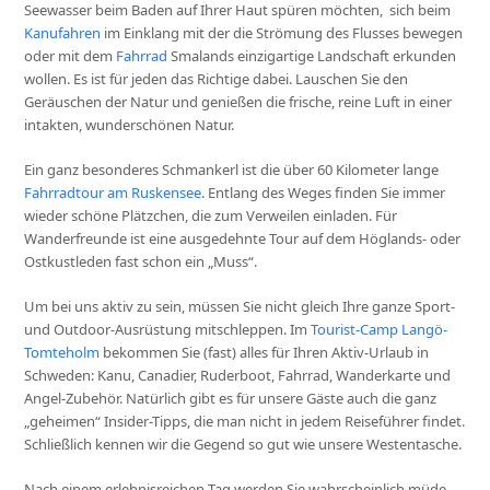
Seewasser beim Baden auf Ihrer Haut spüren möchten, sich beim
Kanufahren
im Einklang mit der die Strömung des Flusses bewegen
oder mit dem
Fahrrad
Smalands einzigartige Landschaft erkunden
wollen. Es ist für jeden das Richtige dabei. Lauschen Sie den
Geräuschen der Natur und genießen die frische, reine Luft in einer
intakten, wunderschönen Natur.
Ein ganz besonderes Schmankerl ist die über 60 Kilometer lange
Fahrradtour am Ruskensee
. Entlang des Weges finden Sie immer
wieder schöne Plätzchen, die zum Verweilen einladen. Für
Wanderfreunde ist eine ausgedehnte Tour auf dem Höglands- oder
Ostkustleden fast schon ein „Muss“.
Um bei uns aktiv zu sein, müssen Sie nicht gleich Ihre ganze Sport-
und Outdoor-Ausrüstung mitschleppen. Im
Tourist-Camp Langö-
Tomteholm
bekommen Sie (fast) alles für Ihren Aktiv-Urlaub in
Schweden: Kanu, Canadier, Ruderboot, Fahrrad, Wanderkarte und
Angel-Zubehör. Natürlich gibt es für unsere Gäste auch die ganz
„geheimen“ Insider-Tipps, die man nicht in jedem Reiseführer findet.
Schließlich kennen wir die Gegend so gut wie unsere Westentasche.
Nach einem erlebnisreichen Tag werden Sie wahrscheinlich müde,