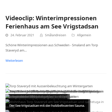
Videoclip: Winterimpressionen
Ferienhaus am See Vrigstadsan
24. Februar 2021
Smålandreisen
Allgemein
Schöne Winterimpressionen aus Schweden - Smaland am Torp
Staveryd am…
Weiterlesen
Aussenbeleuchtung am Wintergarten.
Typisch schwedisch - smaländischer
Wohnhaus Torp Staveryd am See Vrigstadsan.
Wohnhaus mit 3-fach eingeglasten Wintergarten.
Torp Staveryd von der Relexsauna aus gesehen.
Das Torp Staveryd am See Vrigstadsan in Schweden.
Blick vom See auf eine Sauna und die Wohnhäuser.
Der See Vrigstadsan mit der holzbefeuerten Sauna.
Winter.